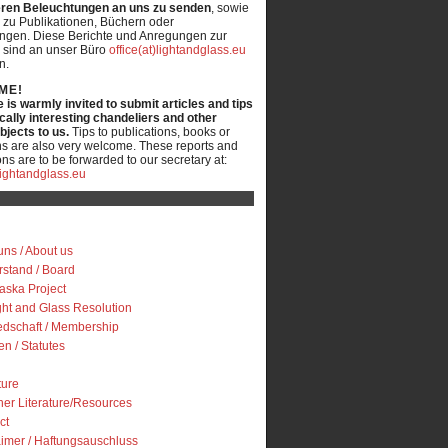
ren Beleuchtungen an uns zu senden
, sowie
 zu Publikationen, Büchern oder
ungen. Diese Berichte und Anregungen zur
 sind an unser Büro
office(at)lightandglass.eu
n.
ME!
is warmly invited to submit articles and tips
ically interesting chandeliers and other
objects to us.
Tips to publications, books or
ns are also very welcome. These reports and
ns are to be forwarded to our secretary at:
)lightandglass.eu
uns / About us
rstand / Board
iaska Project
ght and Glass Resolution
iedschaft / Membership
en / Statutes
ture
her Literature/Resources
ct
aimer / Haftungsauschluss