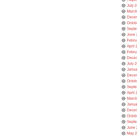
July 
March
Dece
Octob
Septe
June 
Febru
April
Febru
Dece
July 
Janua
Dece
Octob
Septe
April
March
Janua
Dece
Octob
Septe
June 
May 