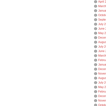
April
March
Janua
Octob
Septe
July 
June 
May 
Dece
Augus
July 
June 
March
Febru
Janua
Dece
Nove
Augus
July 
May 
Febru
Dece
Nove
Octob