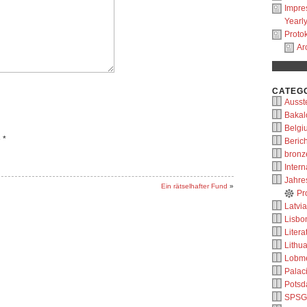
Impr
Yearl
Protok
Ar
CATEG
Ausste
Bakal
Belgi
e
*
Berich
bronz
Intern
Jahre
Ein rätselhafter Fund
»
Pr
Latvia
Lisbo
Litera
Lithu
Lobm
Palac
Pots
SPSG