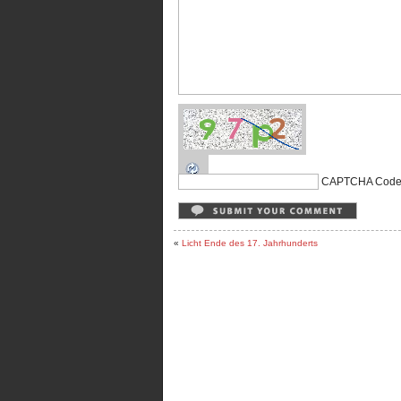
CAPTCHA Cod
«
Licht Ende des 17. Jahrhunderts