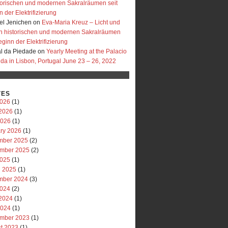
storischen und modernen Sakralräumen seit
 der Elektrifizierung
l Jenichen
on
Eva-Maria Kreuz – Licht und
in historischen und modernen Sakralräumen
eginn der Elektrifizierung
al da Piedade
on
Yearly Meeting at the Palacio
uda in Lisbon, Portugal June 23 – 26, 2022
VES
2026
(1)
2026
(1)
2026
(1)
ry 2026
(1)
mber 2025
(2)
mber 2025
(2)
2025
(1)
 2025
(1)
mber 2024
(3)
2024
(2)
2024
(1)
2024
(1)
mber 2023
(1)
t 2023
(1)