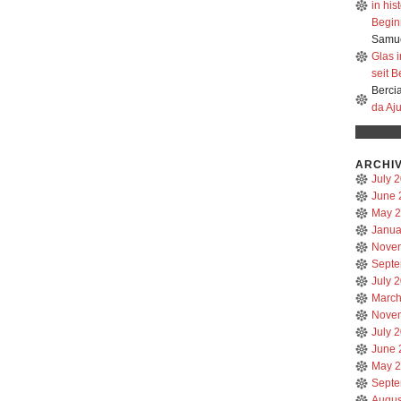
in hi
Beginn
Samue
Glas 
seit B
Berci
da Aj
ARCHI
July 
June 
May 
Janua
Nove
Septe
July 
March
Nove
July 
June 
May 
Septe
Augus