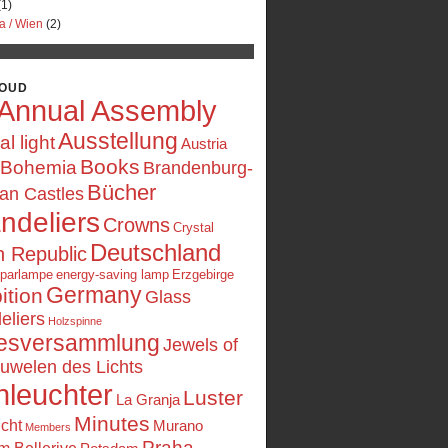
1)
a / Wien
(2)
LOUD
Annual Assembly
Ausstellung
ial light
Austria
Books
Bohemia
Brandenburg-
Bücher
an Castles
ndeliers
Crowns
Crystal
Deutschland
 Republic
sparlampe
energy-saving lamp
Erzgebirge
Germany
ition
Glass
eliers
Holzspinne
esversammlung
Jewels of
uwelen des Lichts
nleuchter
Luster
La Granja
Minutes
icht
Murano
Members
Praha