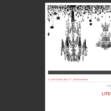
«
Licht Ende des 17. Jahrhunderts
FE
LIT