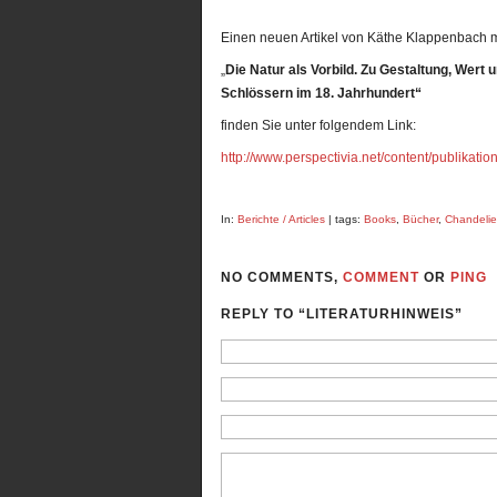
Einen neuen Artikel von Käthe Klappenbach mi
„
Die Natur als Vorbild. Zu Gestaltung, Wert
Schlössern im 18. Jahrhundert“
finden Sie unter folgendem Link:
http://www.perspectivia.net/content/publikati
In:
Berichte / Articles
| tags:
Books
,
Bücher
,
Chandelie
NO COMMENTS,
COMMENT
OR
PING
REPLY TO “LITERATURHINWEIS”