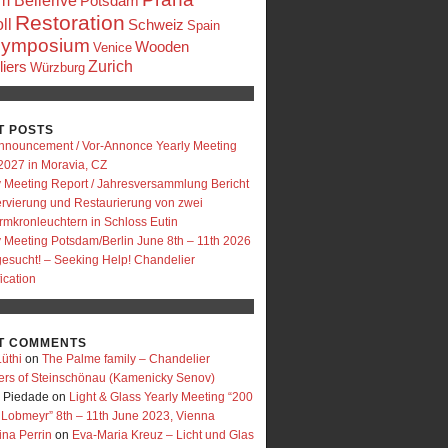
 Bellerive
Potsdam
Restoration
ll
Schweiz
Spain
ymposium
Wooden
Venice
Zurich
iers
Würzburg
T POSTS
nnouncement / Vor-Annonce Yearly Meeting
2027 in Moravia, CZ
y Meeting Report / Jahresversammlung Bericht
rvierung und Restaurierung von zwei
rmkronleuchtern in Schloss Eutin
y Meeting Potsdam/Berlin June 8th – 11th 2026
 gesucht! – Seeking Help! Chandelier
fication
T COMMENTS
üthi
on
The Palme family – Chandelier
ers of Steinschönau (Kamenicky Senov)
e Piedade
on
Light & Glass Yearly Meeting “200
 Lobmeyr” 8th – 11th June 2023, Vienna
ina Perrin
on
Eva-Maria Kreuz – Licht und Glas