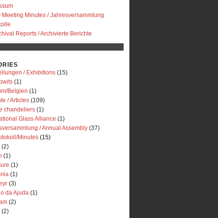
essum
y Meeting Minutes / Jahresversammlung
olle
chival Reports / Archivierte Berichte
ORIES
llungen / Exhibitions
(15)
owits
(1)
um/Belgien
(1)
te / Articles
(109)
e chandeliers
(1)
ational Glass Alliance
(1)
sversammlung / Annual Assembly
(37)
otokoll/Minutes
(15)
(2)
n
(1)
ture
(1)
ania
(1)
eyr
(3)
io da Ajuda
(1)
dam
(2)
(2)