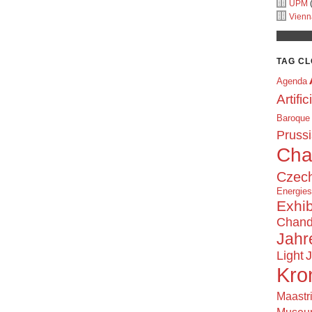
UPM
(
Vienn
TAG C
Agenda
Artific
Baroque
Prussi
Cha
Czech
Energie
Exhib
Chand
Jahr
Light
J
Kro
Maastr