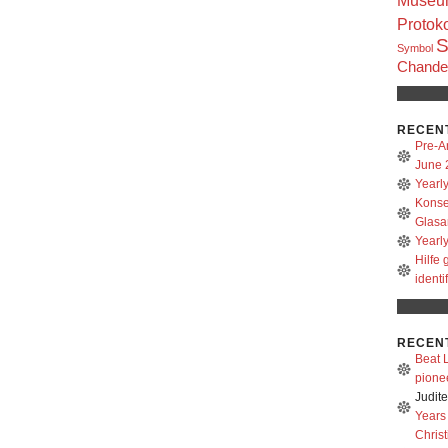
Museum
Protoko
S
Symbol
Chandel
RECEN
Pre-A
June 
Yearl
Konse
Glasa
Yearl
Hilfe
identi
RECEN
Beat L
pione
Judit
Years
Christ