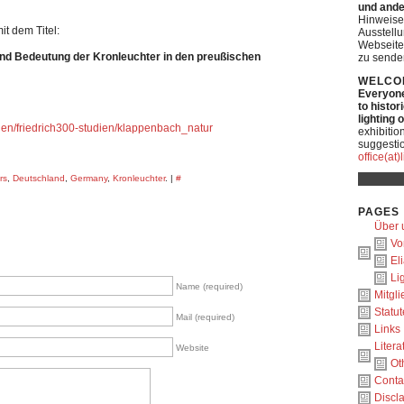
und ande
Hinweise
t dem Titel:
Ausstell
Webseite
 und Bedeutung der Kronleuchter in den preußischen
zu sende
WELCO
Everyone 
to histor
lighting 
onen/friedrich300-studien/klappenbach_natur
exhibitio
suggestio
office(at
rs
,
Deutschland
,
Germany
,
Kronleuchter
. |
#
PAGES
Über 
Vo
El
Li
Name (required)
Mitgl
Statut
Mail (required)
Links
Litera
Website
Ot
Conta
Discl