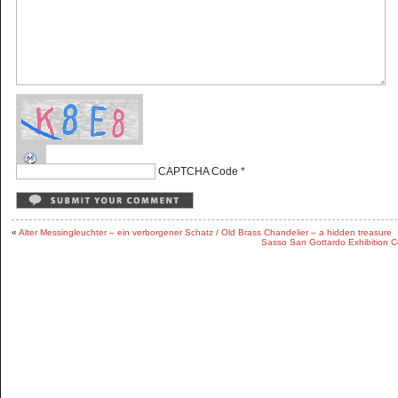
CAPTCHA Code
*
«
Alter Messingleuchter – ein verborgener Schatz / Old Brass Chandelier – a hidden treasure
Sasso San Gottardo Exhibition Co