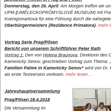
Donnerstag, den 26. April
: Am Morgen treffen wir u
UPM
(
UMĚLECKOPRŮMYSLOVÉ MUSEUM) mit Frau 
Koenigsmarkova für eine Führung durch die nahegel
Oberbürgermeisters
(Rezidence Primatora)
.
mehr 
Vortra
g Serie Prag/Pilsen
Bericht von unserem Schriftführer Peter Rath
Vortrag 1:
Den von
Helena Braunova
, Direktorin de
Kamenicky Senov, geschrieben Vortrag zum Thema: „
Familien Palme in Kamenicky Senov“
wird von Dr.
als erste Textversion verlesen.
mehr lesen…
Jahreshauptversammlung
Prag/Pil
sen 28.4.2018
Die Versammlung im