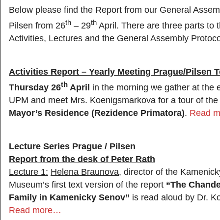
Below please find the Report from our General Assem
th
th
Pilsen from 26
– 29
April. There are three parts to t
Activities, Lectures and the General Assembly Protoco
Activities Report – Yearly Meeting Prague/Pilsen 
th
Thursday 26
April
in the morning we gather at the 
UPM and meet Mrs. Koenigsmarkova for a tour of th
Mayor’s Residence (Rezidence Primatora)
.
Read 
Lecture Series Prague / Pilsen
Report from the desk of Peter Rath
Lecture 1:
Helena Braunova
, director of the Kamenic
Museum’s first text version of the report
“The Chandel
Family in Kamenicky Senov”
is read aloud by Dr. 
Read more…