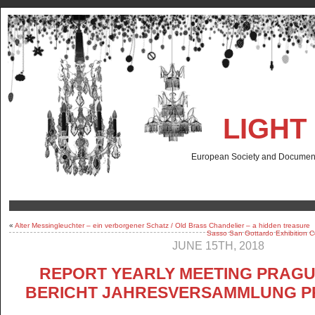
LIGHT
European Society and Documenta
«
Alter Messingleuchter – ein verborgener Schatz / Old Brass Chandelier – a hidden treasure
Sasso San Gottardo Exhibition Co
JUNE 15TH, 2018
REPORT YEARLY MEETING PRAGUE
BERICHT JAHRESVERSAMMLUNG P