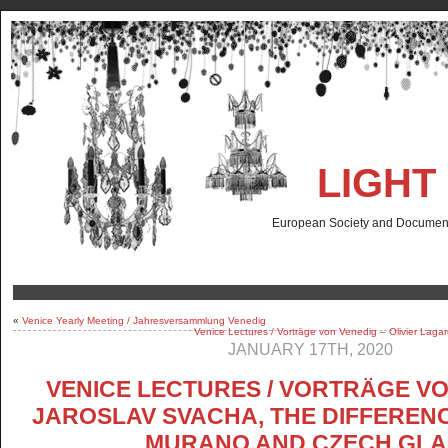
LIGHT
European Society and Documenta
«
Venice Yearly Meeting / Jahresversammlung Venedig
Venice Lectures / Vorträge von Venedig – Olivier Lagar
JANUARY 17TH, 2020
VENICE LECTURES / VORTRÄGE V
JAROSLAV SVACHA, THE DIFFEREN
MURANO AND CZECH GLA