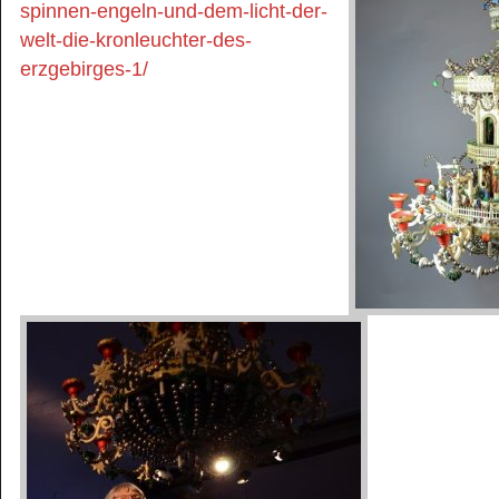
spinnen-engeln-und-dem-licht-der-
welt-die-kronleuchter-des-
erzgebirges-1/