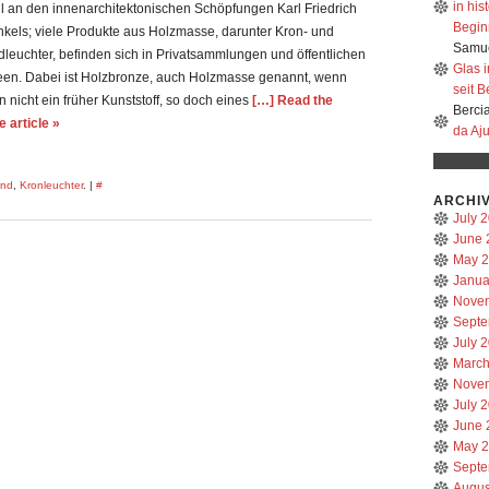
in hi
il an den innenarchitektonischen Schöpfungen Karl Friedrich
Beginn
nkels; viele Produkte aus Holzmasse, darunter Kron- und
Samue
leuchter, befinden sich in Privatsammlungen und öffentlichen
Glas 
en. Dabei ist Holzbronze, auch Holzmasse genannt, wenn
seit B
 nicht ein früher Kunststoff, so doch eines
[…] Read the
Berci
e article »
da Aj
and
,
Kronleuchter
. |
#
ARCHI
July 
June 
May 
Janua
Nove
Septe
July 
March
Nove
July 
June 
May 
Septe
Augus