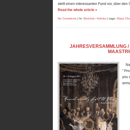
stellt einen interessanten Fund vor, über de
Read the whole article »
No Comments
| In:
Berichte / Articles
| tags:
Glass Cha
JAHRESVERSAMMLUNG / 
MAASTRICH
Nach
” Pr
you 
annu