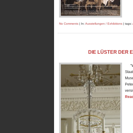
No Comments
| In:
Ausstellungen / Exhibitions
| tags:
DIE LÜSTER DER 
“Wir
Staa
Muse
Peter
vers
Read