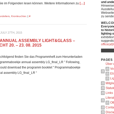
und ande
n Sie im Folgenden lesen können. Weitere Informationen zu
[…]
Hinweise
Ausstell
Webseite
zu sende
ndeliers
,
Kronleuchter
. |
#
WELCO
Everyone 
to histor
JULY 27TH, 2015
lighting 
exhibitio
ANNUAL ASSEMBLY LIGHT&GLASS –
suggestio
office(at
T 20. – 23. 08. 2015
folgend finden Sie das Programmheft zum Herunterladen
PAGES
ogrammaboekje annual assembly LG_final_LR ” Following,
Über 
could download the programm booklet ” Programmaboekje
Vo
al assembly LG_final_LR “
El
Li
Mitgl
Statut
Links
Litera
Ot
Conta
Discl