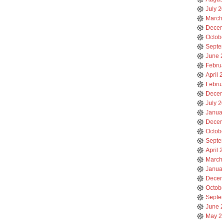
July 
March
Dece
Octob
Septe
June 
Febru
April
Febru
Dece
July 
Janua
Dece
Octob
Septe
April
March
Janua
Dece
Octob
Septe
June 
May 