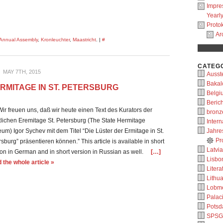
Impr
Yearl
Protok
Ar
Annual Assembly
,
Kronleuchter
,
Maastricht
. |
#
CATEG
MAY 7TH, 2015
Ausste
Bakal
ERMITAGE IN ST. PETERSBURG
Belgi
Berich
 freuen uns, daß wir heute einen Text des Kurators der
bronz
tlichen Eremitage St. Petersburg (The State Hermitage
Intern
um) Igor Sychev mit dem Titel “Die Lüster der Ermitage in St.
Jahre
Pr
sburg” präsentieren können.” This article is available in short
Latvia
ion in German and in short version in Russian as well.
[…]
Lisbo
 the whole article »
Litera
Lithu
Lobm
Palac
Pots
SPSG