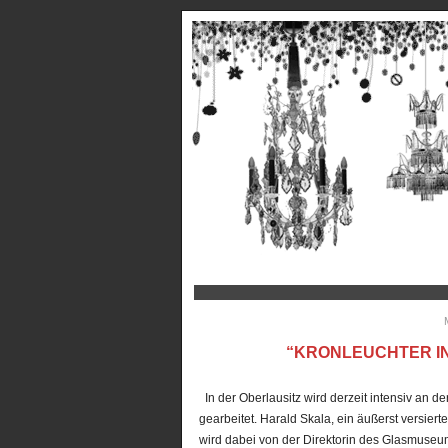
“KRONLEUCHTER IN
In der Oberlausitz wird derzeit intensiv an d
gearbeitet. Harald Skala, ein äußerst versiert
wird dabei von der Direktorin des Glasmuseu