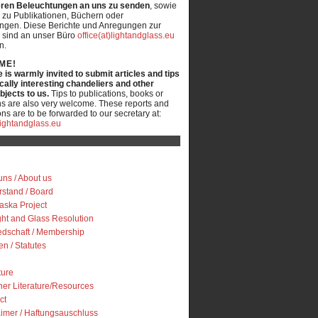
ren Beleuchtungen an uns zu senden
, sowie
 zu Publikationen, Büchern oder
ungen. Diese Berichte und Anregungen zur
 sind an unser Büro
office(at)lightandglass.eu
n.
ME!
is warmly invited to submit articles and tips
ically interesting chandeliers and other
objects to us.
Tips to publications, books or
ns are also very welcome. These reports and
ns are to be forwarded to our secretary at:
)lightandglass.eu
uns / About us
rstand / Board
iaska Project
ght and Glass Resolution
iedschaft / Membership
en / Statutes
ture
her Literature/Resources
ct
aimer / Haftungsauschluss