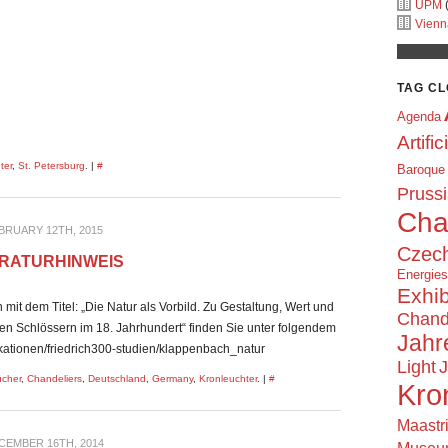
UPM
(
Vienn
TAG C
Agenda
Artific
ter
,
St. Petersburg
. |
#
Baroque
Prussi
Cha
BRUARY 12TH, 2015
Czech
ERATURHINWEIS
Energie
Exhib
t dem Titel: „Die Natur als Vorbild. Zu Gestaltung, Wert und
Chand
en Schlössern im 18. Jahrhundert“ finden Sie unter folgendem
Jahr
likationen/friedrich300-studien/klappenbach_natur
Light
J
cher
,
Chandeliers
,
Deutschland
,
Germany
,
Kronleuchter
. |
#
Kro
Maastr
CEMBER 16TH, 2014