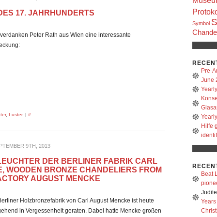
Museum
Protoko
DES 17. JAHRHUNDERTS
S
Symbol
Chandel
verdanken Peter Rath aus Wien eine interessante
tdeckung:
RECEN
Pre-A
June 
Yearl
Konse
Glasa
ter
,
Luster
. |
#
Yearl
Hilfe
identi
PTEMBER 9TH, 2013
LEUCHTER DER BERLINER FABRIK CARL
RECEN
E, WOODEN BRONZE CHANDELIERS FROM
Beat L
FACTORY AUGUST MENCKE
pione
Judit
Berliner Holzbronzefabrik von Carl August Mencke ist heute
Years
Christ
gehend in Vergessenheit geraten. Dabei hatte Mencke großen