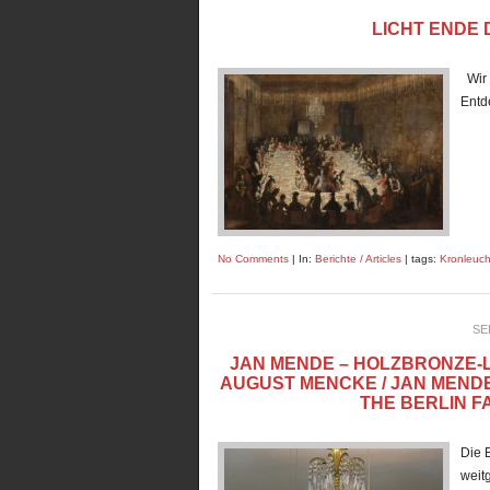
LICHT ENDE 
Wir 
En
No Comments
| In:
Berichte / Articles
| tags:
Kronleuch
SE
JAN MENDE – HOLZBRONZE-
AUGUST MENCKE / JAN MEND
THE BERLIN 
Die 
weit