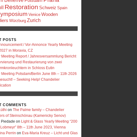
 Bellerive
Potsdam
Restoration
ll
Schweiz
Spain
ymposium
Wooden
Venice
Zurich
iers
Würzburg
T POSTS
nnouncement / Vor-Annonce Yearly Meeting
2027 in Moravia, CZ
y Meeting Report / Jahresversammlung Bericht
rvierung und Restaurierung von zwei
rmkronleuchtern in Schloss Eutin
y Meeting Potsdam/Berlin June 8th – 11th 2026
 gesucht! – Seeking Help! Chandelier
fication
T COMMENTS
üthi
on
The Palme family – Chandelier
ers of Steinschönau (Kamenicky Senov)
e Piedade
on
Light & Glass Yearly Meeting “200
 Lobmeyr” 8th – 11th June 2023, Vienna
ina Perrin
on
Eva-Maria Kreuz – Licht und Glas