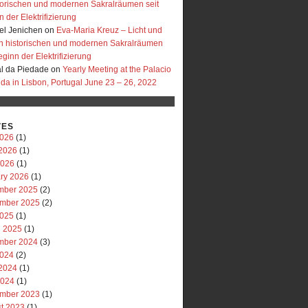
storischen und modernen Sakralräumen seit
 der Elektrifizierung
l Jenichen
on
Eva-Maria Kreuz – Licht und
in historischen und modernen Sakralräumen
eginn der Elektrifizierung
al da Piedade
on
Yearly Meeting at the Palacio
uda in Lisbon, Portugal June 23 – 26, 2022
VES
2026
(1)
2026
(1)
2026
(1)
ry 2026
(1)
mber 2025
(2)
mber 2025
(2)
2025
(1)
 2025
(1)
mber 2024
(3)
2024
(2)
2024
(1)
2024
(1)
mber 2023
(1)
t 2023
(1)