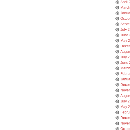
April
March
Janua
Octob
Septe
July 
June 
May 
Dece
Augus
July 
June 
March
Febru
Janua
Dece
Nove
Augus
July 
May 
Febru
Dece
Nove
Octob