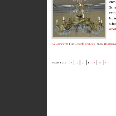
Ante
Schi
Wand
Muse
schon
whol
No Comments
| In:
Berichte / Articles
| tags:
Deutschl
Page 3 of 5
«
1
2
3
4
5
»