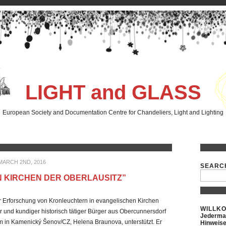
LIGHT and GLASS
European Society and Documentation Centre for Chandeliers, Light and Lighting
MARCH 2ND, 2016
SEARC
 KIRCHEN DER OBERLAUSITZ”
er Erforschung von Kronleuchtern in evangelischen Kirchen
WILLK
er und kundiger historisch tätiger Bürger aus Obercunnersdorf
Jederman
m in Kamenický Šenov/CZ, Helena Braunova, unterstützt. Er
Hinweise