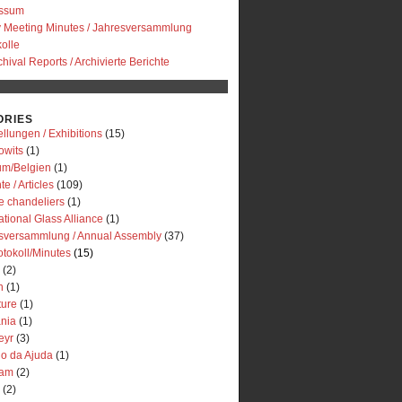
essum
y Meeting Minutes / Jahresversammlung
olle
chival Reports / Archivierte Berichte
ORIES
llungen / Exhibitions
(15)
owits
(1)
um/Belgien
(1)
te / Articles
(109)
e chandeliers
(1)
ational Glass Alliance
(1)
sversammlung / Annual Assembly
(37)
otokoll/Minutes
(15)
(2)
n
(1)
ture
(1)
ania
(1)
eyr
(3)
io da Ajuda
(1)
dam
(2)
(2)