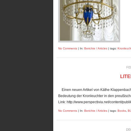
No Comments
| In:
Berichte / Articles
| tags:
Kronleuch
FE
LIT
Einen neuen Artikel von Käthe Klappenbach mi
Bedeutung der Kronleuchter in den preußisch
Link: http://www.perspectivia.net/content/pub
No Comments
| In:
Berichte / Articles
| tags:
Books
,
Bü
DE