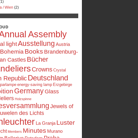
1)
a / Wien
(2)
LOUD
Annual Assembly
Ausstellung
ial light
Austria
Books
Bohemia
Brandenburg-
Bücher
an Castles
ndeliers
Crowns
Crystal
Deutschland
 Republic
sparlampe
energy-saving lamp
Erzgebirge
Germany
ition
Glass
eliers
Holzspinne
esversammlung
Jewels of
uwelen des Lichts
nleuchter
Luster
La Granja
Minutes
icht
Murano
Members
Praha