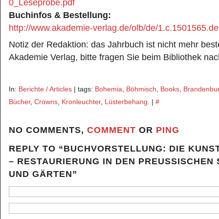
0_Leseprobe.pdf
Buchinfos & Bestellung:
http://www.akademie-verlag.de/olb/de/1.c.1501565.de
Notiz der Redaktion: das Jahrbuch ist nicht mehr best
Akademie Verlag, bitte fragen Sie beim Bibliothek nac
In:
Berichte / Articles
| tags:
Bohemia
,
Böhmisch
,
Books
,
Brandenbur
Bücher
,
Crowns
,
Kronleuchter
,
Lüsterbehang
. |
#
NO COMMENTS,
COMMENT
OR
PING
REPLY TO “BUCHVORSTELLUNG: DIE KUNS
– RESTAURIERUNG IN DEN PREUSSISCHEN 
ND GÄRTEN”