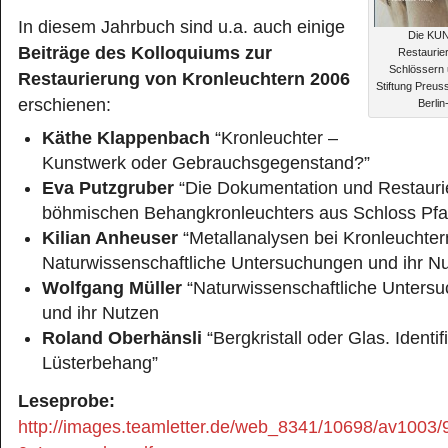
In diesem Jahrbuch sind u.a. auch einige
Die KU
Beiträge des Kolloquiums zur
Restaurie
Schlössern 
Restaurierung von Kronleuchtern 2006
Stiftung Preus
erschienen:
Berlin
Käthe Klappenbach
“Kronleuchter –
Kunstwerk oder Gebrauchsgegenstand?”
Eva Putzgruber
“Die Dokumentation und Restauri
böhmischen Behangkronleuchters aus Schloss Pfa
Kilian Anheuser
“Metallanalysen bei Kronleuchter
Naturwissenschaftliche Untersuchungen und ihr N
Wolfgang Müller
“Naturwissenschaftliche Unters
und ihr Nutzen
Roland Oberhänsli
“Bergkristall oder Glas. Identifi
Lüsterbehang”
Leseprobe:
http://images.teamletter.de/web_8341/10698/av1003