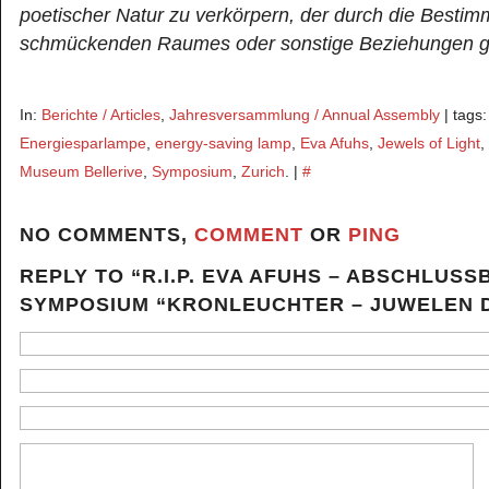
poetischer Natur zu verkörpern, der durch die Besti
schmückenden Raumes oder sonstige Beziehungen ge
In:
Berichte / Articles
,
Jahresversammlung / Annual Assembly
| tags
Energiesparlampe
,
energy-saving lamp
,
Eva Afuhs
,
Jewels of Light
,
Museum Bellerive
,
Symposium
,
Zurich
. |
#
NO COMMENTS,
COMMENT
OR
PING
REPLY TO “R.I.P. EVA AFUHS – ABSCHLUSS
SYMPOSIUM “KRONLEUCHTER – JUWELEN D