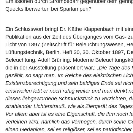
Emissionen durch Strombedarf gegenüber dem gerin
Quecksilberwerten bei Sparlampen?
Ein Schlusswort bringt Dr. Käthe Klappenbach mit ei
Publikation aus der Zeit des Überganges vom Gas- zu
Licht von 1897 (Zeitschrift für Beleuchtungswesen, He
Lüftungstechnik, Berlin, Heft 30, 30. Oktober 1897, D
Beleuchtung. Adolf Brüning: Moderne Beleuchtungskör
die in der Ausstellung präsentiert war,:
„Die Tage des 
gezählt, so sagt man. Im Reiche des elektrischen Lich
Existenzberechtigung und sein baldiges Ende sei nich
einstweilen lebt er noch ruhig weiter und man denkt n
dieses liebgewordene Schmuckstück zu verzichten, d
strahlender Lichterstrauß, wie als Ziergerät des Tages
Vor allem aber ist es eine Eigenschaft, die ihm noch 
verleihen wird, nämlich das Vermögen, durch seine Ge
einen Gedanken, sei es religiöser, sei es patriotischer