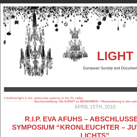
LIGHT
European Society and Documenta
«
Artificial light in the aristocratic palaces in the Po valley
Buchvorstellung: Die KUNST zu BEWAHREN – Restaurierung in den pre
APRIL 15TH, 2010
R.I.P. EVA AFUHS – ABSCHLUS
SYMPOSIUM “KRONLEUCHTER – J
LICHTS”