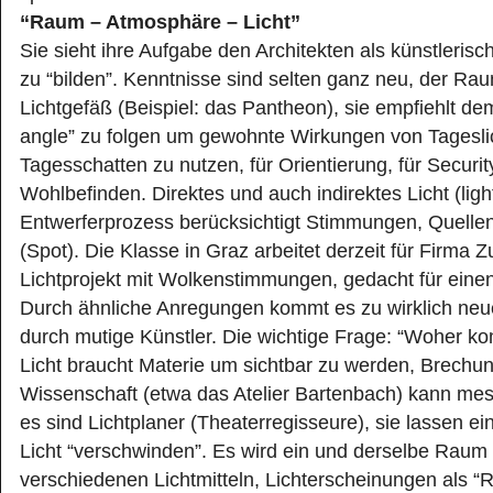
“Raum – Atmosphäre – Licht”
Sie sieht ihre Aufgabe den Architekten als künstlerisc
zu “bilden”. Kenntnisse sind selten ganz neu, der Rau
Lichtgefäß (Beispiel: das Pantheon), sie empfiehlt dem
angle” zu folgen um gewohnte Wirkungen von Tagesli
Tagesschatten zu nutzen, für Orientierung, für Securi
Wohlbefinden. Direktes und auch indirektes Licht (lig
Entwerferprozess berücksichtigt Stimmungen, Quellen,
(Spot). Die Klasse in Graz arbeitet derzeit für Firma
Lichtprojekt mit Wolkenstimmungen, gedacht für eine
Durch ähnliche Anregungen kommt es zu wirklich neu
durch mutige Künstler. Die wichtige Frage: “Woher k
Licht braucht Materie um sichtbar zu werden, Brechun
Wissenschaft (etwa das Atelier Bartenbach) kann mes
es sind Lichtplaner (Theaterregisseure), sie lassen e
Licht “verschwinden”. Es wird ein und derselbe Raum 
verschiedenen Lichtmitteln, Lichterscheinungen als “