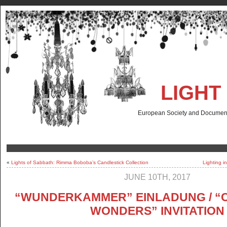
LIGHT
European Society and Documenta
«
Lights of Sabbath: Rimma Boboba’s Candlestick Collection
Lighting i
JUNE 10TH, 2017
“WUNDERKAMMER” EINLADUNG / “
WONDERS” INVITATION