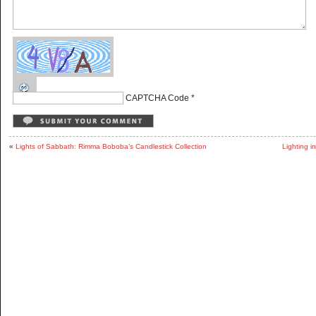
CAPTCHA Code
*
«
Lights of Sabbath: Rimma Boboba’s Candlestick Collection
Lighting i