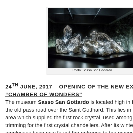
Photo: Sasso San Gottardo
TH
24
JUNE, 2017
– OPENING OF THE NEW EX
“CHAMBER OF WONDERS”
The museum
Sasso San Gottardo
is located high in
the old pass road over the Saint Gotthard. This lies in
area which supplied the first rock crystal, used among
trimming for the first crystal chandeliers. After its wint
employees have now found the entrance to the museu